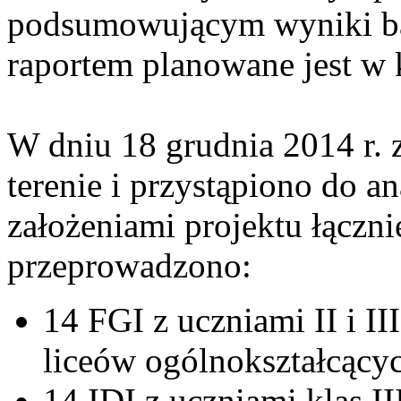
podsumowującym wyniki ba
raportem planowane jest w k
W dniu 18 grudnia 2014 r. 
terenie i przystąpiono do a
założeniami projektu łączni
przeprowadzono:
14 FGI z uczniami II i II
liceów ogólnokształcący
14 IDI z uczniami klas I