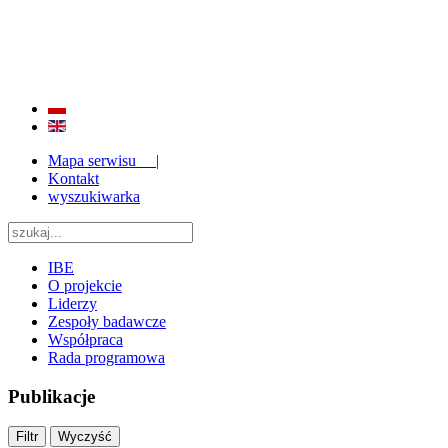
BADANIE JAKOŚCI I EFEKTYWNOŚCI EDUKACJI
ORAZ INSTYTUCJONALIZACJA ZAPLECZA BADAWCZEGO 2009 - 2015
Mapa serwisu |
Kontakt
wyszukiwarka
IBE
O projekcie
Liderzy
Zespoły badawcze
Współpraca
Rada programowa
Publikacje