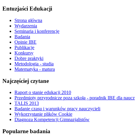
Entuzjaści Edukacji
Strona główna
Wydarzenia
Seminaria i konferencje
Badania
Opinie IBE
Publikacje
Konkursy
Dobre praktyki
Metodologia - studia
Matematyka - matura
Najczęściej czytane
Raport o stanie edukacji 2010
Przedmioty przyrodnicze poza szkołą - poradnik IBE dla naucz
TALIS 2013
Badanie czasu i warunków pracy nauczycieli
Wykorzystanie plików Cookie
Diagnoza Kompetencji Gimnazjalistów
Popularne badania