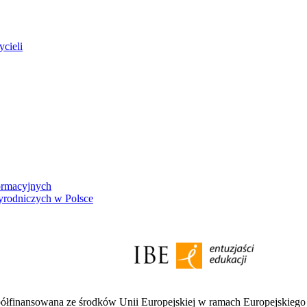
ycieli
ormacyjnych
yrodniczych w Polsce
półfinansowana ze środków Unii Europejskiej w ramach Europejskieg