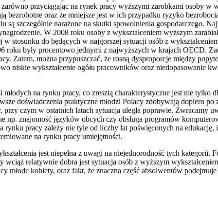
 zarówno przyciągając na rynek pracy wyższymi zarobkami osoby w wie
ją bezrobotne oraz że mniejsze jest w ich przypadku ryzyko bezrobocia
niu są szczególnie narażone na skutki spowolnienia gospodarczego. Na
ynagrodzenie. W 2008 roku osoby z wykształceniem wyższym zarabiały
ej w stosunku do będących w najgorszej sytuacji osób z wykształceni
006 roku były procentowo jednymi z najwyższych w krajach OECD. Z
cy. Zatem, można przypuszczać, że rosną dysproporcje między popyte
wo niskie wykształcenie ogółu pracowników oraz niedopasowanie kwal
młodych na rynku pracy, co zresztą charakterystyczne jest nie tylko d
ierwsze doświadczenia praktyczne młodzi Polacy zdobywają dopiero po 
cy, przy czym w ostatnich latach sytuacja uległa poprawie. Zwracamy 
ne np. znajomość języków obcych czy obsługa programów komputerowych.
a rynku pracy zależy nie tyle od liczby lat poświęconych na edukację, 
remiowane na rynku pracy umiejętności.
ykształcenia jest niepełna z uwagi na niejednorodność tych kategorii
y wciąż relatywnie dobra jest sytuacja osób z wyższym wykształcenie
acy młode kobiety, oraz fakt, że znaczna część absolwentów podejmu