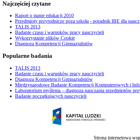
Najczęściej czytane
Raport o stanie edukacji 2010
Przedmioty przyrodnicze poza szkołą - poradnik IBE dla naucz
TALIS 2013
Badanie czasu i warunków pracy nauczycieli
Wykorzystanie plików Cookie
Diagnoza Kompetencji Gimnazjalistów
Popularne badania
TALIS 2013
Badanie czasu i warunków pracy nauczycieli
Diagnoza Kompetencji Gimnazjalistów
Międzynarodowe Badanie Kompetencji Komputerowych i Inf
Laboratorium myślenia – diagnoza nauczania przedmiotów prz
Badanie początkujących nauczycieli
Strona internetowa ws