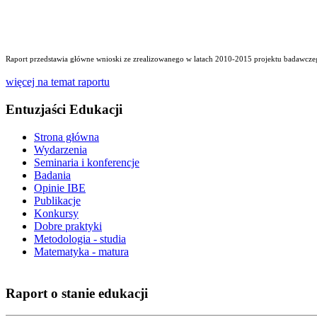
Raport przedstawia główne wnioski ze zrealizowanego w latach 2010-2015 projektu badawczego
więcej na temat raportu
Entuzjaści Edukacji
Strona główna
Wydarzenia
Seminaria i konferencje
Badania
Opinie IBE
Publikacje
Konkursy
Dobre praktyki
Metodologia - studia
Matematyka - matura
Raport o stanie edukacji