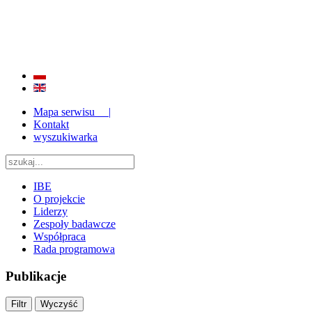
BADANIE JAKOŚCI I EFEKTYWNOŚCI EDUKACJI
ORAZ INSTYTUCJONALIZACJA ZAPLECZA BADAWCZEGO 2009 - 2015
Mapa serwisu |
Kontakt
wyszukiwarka
IBE
O projekcie
Liderzy
Zespoły badawcze
Współpraca
Rada programowa
Publikacje