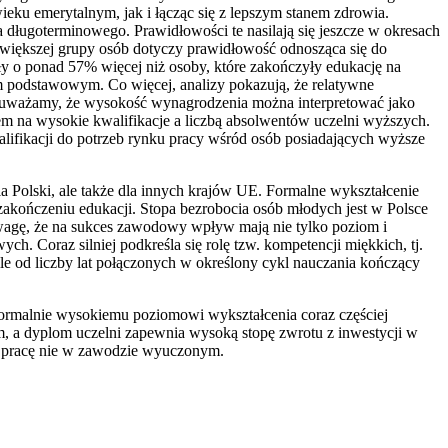
ku emerytalnym, jak i łącząc się z lepszym stanem zdrowia.
 długoterminowego. Prawidłowości te nasilają się jeszcze w okresach
jwiększej grupy osób dotyczy prawidłowość odnosząca się do
 o ponad 57% więcej niż osoby, które zakończyły edukację na
em podstawowym. Co więcej, analizy pokazują, że relatywne
auważamy, że wysokość wynagrodzenia można interpretować jako
m na wysokie kwalifikacje a liczbą absolwentów uczelni wyższych.
ifikacji do potrzeb rynku pracy wśród osób posiadających wyższe
la Polski, ale także dla innych krajów UE. Formalne wykształcenie
zakończeniu edukacji. Stopa bezrobocia osób młodych jest w Polsce
uwagę, że na sukces zawodowy wpływ mają nie tylko poziom i
 Coraz silniej podkreśla się rolę tzw. kompetencji miękkich, tj.
ile od liczby lat połączonych w określony cykl nauczania kończący
. Formalnie wysokiemu poziomowi wykształcenia coraz częściej
m, a dyplom uczelni zapewnia wysoką stopę zwrotu z inwestycji w
je pracę nie w zawodzie wyuczonym.