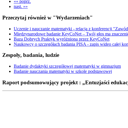
«« poprz.
nast. »»
Przeczytaj również w "Wydarzeniach"
Uczenie i nauczanie matematyki - relacja z konferencji "Zawód
Międzynarodowe badanie KeyCoNet – Twój głos ma znaczeni
Baza Dobrych Praktyk wyróżniona przez KeyCoNet
Naukowcy o szczegółach badania PISA - zapis wideo całej kon
Zespoły, badania, ludzie
Badanie dydaktyki szczegółowej matematyki w gimnazjum
Badanie nauczania matematyki w szkole podstawowej
Raport podsumowujący projekt : „Entuzjaści edukac