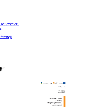
 nauczyciel"
e!
ferencji
ji”