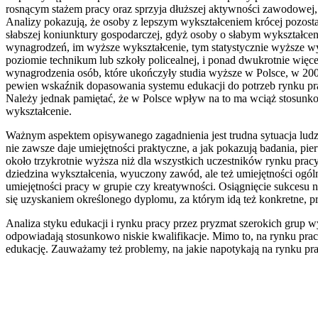
rosnącym stażem pracy oraz sprzyja dłuższej aktywności zawodowej,
Analizy pokazują, że osoby z lepszym wykształceniem krócej pozosta
słabszej koniunktury gospodarczej, gdyż osoby o słabym wykształce
wynagrodzeń, im wyższe wykształcenie, tym statystycznie wyższe w
poziomie technikum lub szkoły policealnej, i ponad dwukrotnie więc
wynagrodzenia osób, które ukończyły studia wyższe w Polsce, w 2
pewien wskaźnik dopasowania systemu edukacji do potrzeb rynku pra
Należy jednak pamiętać, że w Polsce wpływ na to ma wciąż stosunko
wykształcenie.
Ważnym aspektem opisywanego zagadnienia jest trudna sytuacja ludzi 
nie zawsze daje umiejętności praktyczne, a jak pokazują badania, p
około trzykrotnie wyższa niż dla wszystkich uczestników rynku pra
dziedzina wykształcenia, wyuczony zawód, ale też umiejętności ogól
umiejętności pracy w grupie czy kreatywności. Osiągnięcie sukcesu n
się uzyskaniem określonego dyplomu, za którym idą też konkretne, p
Analiza styku edukacji i rynku pracy przez pryzmat szerokich grup w
odpowiadają stosunkowo niskie kwalifikacje. Mimo to, na rynku prac
edukację. Zauważamy też problemy, na jakie napotykają na rynku pr