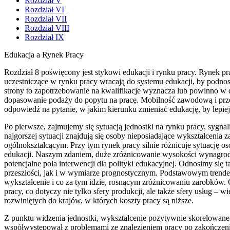
Rozdział V
Rozdział VI
Rozdział VII
Rozdział VIII
Rozdział IX
Edukacja a Rynek Pracy
Rozdział 8 poświęcony jest stykowi edukacji i rynku pracy. Rynek pr
uczestniczące w rynku pracy wracają do systemu edukacji, by podnosi
strony to zapotrzebowanie na kwalifikacje wyznacza lub powinno w 
dopasowanie podaży do popytu na pracę. Mobilność zawodową i przej
odpowiedź na pytanie, w jakim kierunku zmieniać edukację, by lepie
Po pierwsze, zajmujemy się sytuacją jednostki na rynku pracy, sygna
najgorszej sytuacji znajdują się osoby nieposiadające wykształceni
ogólnokształcącym. Przy tym rynek pracy silnie różnicuje sytuację o
edukacji. Naszym zdaniem, duże zróżnicowanie wysokości wynagrod
potencjalne pola interwencji dla polityki edukacyjnej. Odnosimy s
przeszłości, jak i w wymiarze prognostycznym. Podstawowym trendem
wykształcenie i co za tym idzie, rosnącym zróżnicowaniu zarobków.
pracy, co dotyczy nie tylko sfery produkcji, ale także sfery usług
rozwiniętych do krajów, w których koszty pracy są niższe.
Z punktu widzenia jednostki, wykształcenie pozytywnie skorelowane
współwystępował z problemami ze znalezieniem pracy po zakończen