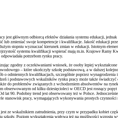
acy jest głównym odbiorcą efektów działania systemu edukacji, jednak
ć lub zmieniać swoje kompetencje i kwalifikacje. Jakość edukacji prze
dużym stopniu wyznaczać kierunek zmian w edukacji. Istotnym elemen
rzystość systemu kwalifikacji wspierać mają m.in. Krajowe Ramy Kwa
j odpowiadała potrzebom rynku pracy.
lizując zgodny z oczekiwaniami wniosek, że osoby lepiej wykształcone l
a zawodowego – które ukończyły szkołę podstawową, a w dalszej kolejn
sób o odmiennych kwalifikacjach, szczególnie poprzez wynagrodzenia i 
zeń i podstawowych wskaźników rynku pracy może także świadczyć o 
ię także do problemów związanych z wchodzeniem absolwentów na rynek
 obserwowanym od kilku dziesięcioleci w OECD jest rosnący popyt na 
 Od lat 90. Podobny trend jest obserwowany też w Polsce. Jednocześn
 – wiele stanowisk pracy, wymagających wykonywania prostych czynnoś
 jest ze wskaźnikiem zatrudnienia, przy czym w przypadku kobiet cz
iu szkoły. Poziom wykształcenia wpływa też na możliwości wzrostu