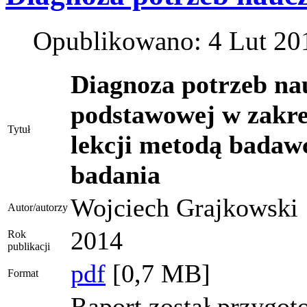
Opublikowano: 4 Lut 20
Diagnoza potrzeb nau
podstawowej w zakre
Tytuł
lekcji metodą badawc
badania
Wojciech Grajkowski
Autor/autorzy
2014
Rok
publikacji
pdf
[0,7 MB]
Format
Raport został przygot