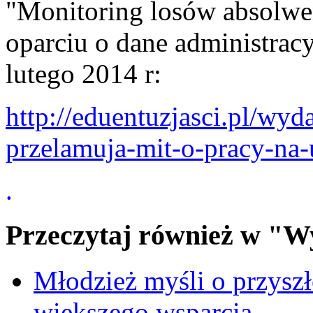
"Monitoring losów absolwe
oparciu o dane administrac
lutego 2014 r:
http://eduentuzjasci.pl/wy
przelamuja-mit-o-pracy-n
.
Przeczytaj również w "W
Młodzież myśli o przyszł
większego wsparcia