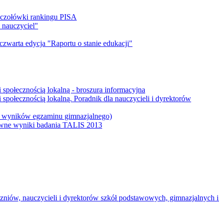
 czołówki rankingu PISA
 nauczyciel"
 czwarta edycja "Raportu o stanie edukacji"
 społecznością lokalną - broszura informacyjna
społecznością lokalną. Poradnik dla nauczycieli i dyrektorów
 i wyników egzaminu gimnazjalnego)
łówne wyniki badania TALIS 2013
uczniów, nauczycieli i dyrektorów szkół podstawowych, gimnazjalnych