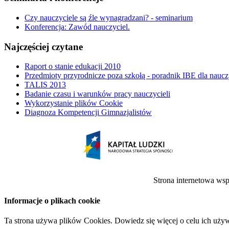
Czy nauczyciele są źle wynagradzani? - seminarium
Konferencja: Zawód nauczyciel.
Najczęściej czytane
Raport o stanie edukacji 2010
Przedmioty przyrodnicze poza szkołą - poradnik IBE dla naucz
TALIS 2013
Badanie czasu i warunków pracy nauczycieli
Wykorzystanie plików Cookie
Diagnoza Kompetencji Gimnazjalistów
Strona internetowa ws
Informacje o plikach cookie
Ta strona używa plików Cookies. Dowiedz się więcej o celu ich uży