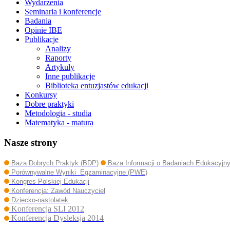
Wydarzenia
Seminaria i konferencje
Badania
Opinie IBE
Publikacje
Analizy
Raporty
Artykuły
Inne publikacje
Biblioteka entuzjastów edukacji
Konkursy
Dobre praktyki
Metodologia - studia
Matematyka - matura
Nasze strony
Baza Dobrych Praktyk (BDP)
Baza Informacji o Badaniach Edukacyjn
Porównywalne Wyniki Egzaminacyjne (PWE)
Kongres Polskiej Edukacji
Konferencja: Zawód Nauczyciel
Dziecko-nastolatek
Konferencja SLI 2012
Konferencja Dysleksja 2014