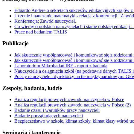
Eduardo Andere o sekretach sukcesów edukacyjnych krajów z
Uczenie i nauczanie matematyki - relacja z konferencji "Zawód
Konferencja: Zawód nauczyciel.
Co wiemy o polskich nauczycielach i stanie polskiej edukacji -
Prace nad badaniem TALIS
Publikacje
Jak skutecznie współpracować i komunikować się z rodzicami i
Jak skutecznie współpracować i komunikować się z rodzicami i 
Laboratorium Mikrobadań IBE - raport z badania
Nauczyciele a osiągnięcia szkół (na podstawie danych TALIS
Polscy nauczyciele i dyrektorzy na tle międzynarodowym. G
Zespoły, badania, ludzie
Analiza regulacji prawnych zawodu nauczyciela w Polsce
Analiza regulacji prawnych zawodu nauczyciela w Polsce (2)
Badanie czasu i warunków pracy nauczycieli
Badanie początkujących nauczycieli
Bezpieczeństwo w szkole, klimat szkoły, klimat klasy wśród 
Seminaria i konferencje