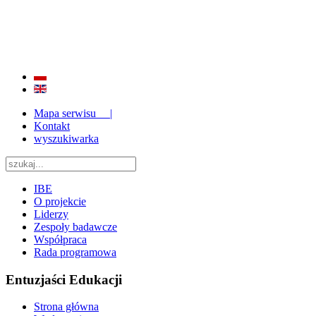
BADANIE JAKOŚCI I EFEKTYWNOŚCI EDUKACJI
ORAZ INSTYTUCJONALIZACJA ZAPLECZA BADAWCZEGO 2009 - 2015
Mapa serwisu |
Kontakt
wyszukiwarka
IBE
O projekcie
Liderzy
Zespoły badawcze
Współpraca
Rada programowa
Entuzjaści Edukacji
Strona główna