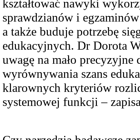
kształtować nawyki wykor
sprawdzianów i egzaminów 
a także buduje potrzebę si
edukacyjnych. Dr Dorota Wi
uwagę na mało precyzyjne
wyrównywania szans edukac
klarownych kryteriów rozlic
systemowej funkcji – zapis
Czy narzędzia badawcze za