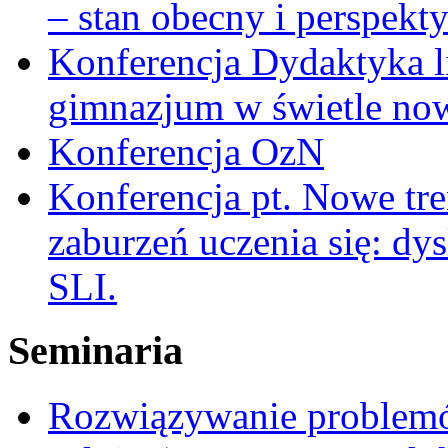
– stan obecny i perspekt
Konferencja Dydaktyka li
gimnazjum w świetle no
Konferencja OzN
Konferencja pt. Nowe tr
zaburzeń uczenia się: dy
SLI.
Seminaria
Rozwiązywanie problemó