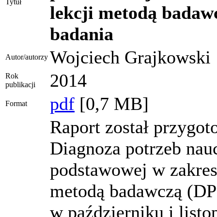
Tytuł
lekcji metodą badawc
badania
Wojciech Grajkowski
Autor/autorzy
2014
Rok
publikacji
pdf
[0,7 MB]
Format
Raport został przygot
Diagnoza potrzeb nauc
podstawowej w zakres
metodą badawczą (DPN
w październiku i listo