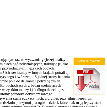
jmując tym razem wyzwania głębszej analizy
Pobierz rozdział
otach ogólnokształcących, traktując je jako
 przyrodniczych i językach obcych.
iż ich rówieśnicy w innych krajach potrafi ą
ycznego i twórczego. Z jednej strony badania
omne pole do działania i potrzebę zmian.
dko pochodzących z badań spełniających
wszystkim to, czy i jak długo dziecko jest
y istotny paradoks dotychczasowego
nywania szans edukacyjnych, z drugiej, przy silnie niepełnym
szkolną otrzymują na ogół te dzieci, które i tak mają lepszy start
ie edukacyjnym (rozdział 7). Dlatego planowane objęcie edukacją