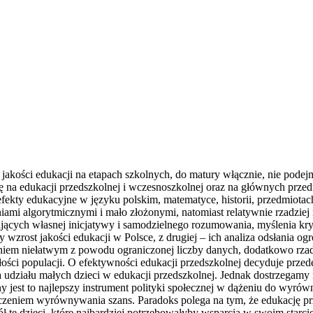
 jakości edukacji na etapach szkolnych, do matury włącznie, nie pode
a edukacji przedszkolnej i wczesnoszkolnej oraz na głównych przedmi
kty edukacyjne w języku polskim, matematyce, historii, przedmiotach
mi algorytmicznymi i mało złożonymi, natomiast relatywnie rzadziej n
ących własnej inicjatywy i samodzielnego rozumowania, myślenia kryt
zrost jakości edukacji w Polsce, z drugiej – ich analiza odsłania ogr
aniem niełatwym z powodu ograniczonej liczby danych, dodatkowo rza
ci populacji. O efektywności edukacji przedszkolnej decyduje przede 
ia udziału małych dzieci w edukacji przedszkolnej. Jednak dostrzegam
ny jest to najlepszy instrument polityki społecznej w dążeniu do wyrów
czeniem wyrównywania szans. Paradoks polega na tym, że edukację przed
ół te dzieci, które najbardziej potrzebowałyby wsparcia w swoim starc