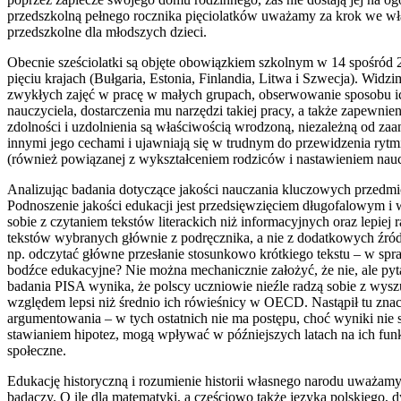
przedszkolną pełnego rocznika pięciolatków uważamy za krok we właś
przedszkolne dla młodszych dzieci.
Obecnie sześciolatki są objęte obowiązkiem szkolnym w 14 spośród 2
pięciu krajach (Bułgaria, Estonia, Finlandia, Litwa i Szwecja). Wid
zwykłych zajęć w pracę w małych grupach, obserwowanie sposobu ich
nauczyciela, dostarczenia mu narzędzi takiej pracy, a także zapew
zdolności i uzdolnienia są właściwością wrodzoną, niezależną od za
innymi jego cechami i ujawniają się w trudnym do przewidzenia rytmi
(również powiązanej z wykształceniem rodziców i nastawieniem nau
Analizując badania dotyczące jakości nauczania kluczowych przedmio
Podnoszenie jakości edukacji jest przedsięwzięciem długofalowym i w
sobie z czytaniem tekstów literackich niż informacyjnych oraz lepiej
tekstów wybranych głównie z podręcznika, a nie z dodatkowych źródeł.
np. odczytać główne przesłanie stosunkowo krótkiego tekstu – w spraw
bodźce edukacyjne? Nie można mechanicznie założyć, że nie, ale pyt
badania PISA wynika, że polscy uczniowie nieźle radzą sobie z wysz
względem lepsi niż średnio ich rówieśnicy w OECD. Nastąpił tu zn
argumentowania – w tych ostatnich nie ma postępu, choć wyniki nie
stawianiem hipotez, mogą wpływać w późniejszych latach na ich fun
społeczne.
Edukację historyczną i rozumienie historii własnego narodu uważamy 
badaczy. O ile dla matematyki, a częściowo także języka polskiego, 