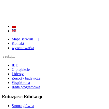
BADANIE JAKOŚCI I EFEKTYWNOŚCI EDUKACJI
ORAZ INSTYTUCJONALIZACJA ZAPLECZA BADAWCZEGO 2009 - 2015
Mapa serwisu |
Kontakt
wyszukiwarka
IBE
O projekcie
Liderzy
Zespoły badawcze
Współpraca
Rada programowa
Entuzjaści Edukacji
Strona główna