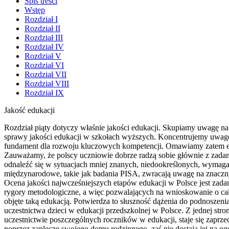
Spis treści
Wstęp
Rozdział I
Rozdział II
Rozdział III
Rozdział IV
Rozdział V
Rozdział VI
Rozdział VII
Rozdział VIII
Rozdział IX
Jakość edukacji
Rozdział piąty dotyczy właśnie jakości edukacji. Skupiamy uwagę na
sprawy jakości edukacji w szkołach wyższych. Koncentrujemy uwagę n
fundament dla rozwoju kluczowych kompetencji. Omawiamy zatem efe
Zauważamy, że polscy uczniowie dobrze radzą sobie głównie z zadania
odnaleźć się w sytuacjach mniej znanych, niedookreślonych, wymagaj
międzynarodowe, takie jak badania PISA, zwracają uwagę na znaczny w
Ocena jakości najwcześniejszych etapów edukacji w Polsce jest zad
rygory metodologiczne, a więc pozwalających na wnioskowanie o całoś
objęte taką edukacją. Potwierdza to słuszność dążenia do podnoszen
uczestnictwa dzieci w edukacji przedszkolnej w Polsce. Z jednej stro
uczestnictwie poszczególnych roczników w edukacji, staje się zaprze
poprzez zaplecze swojego domu rodzinnego, zaś nie dostają jej na og