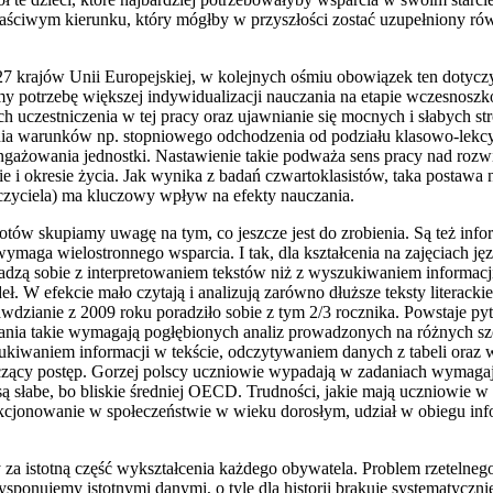
ciwym kierunku, który mógłby w przyszłości zostać uzupełniony równie
7 krajów Unii Europejskiej, w kolejnych ośmiu obowiązek ten dotyczy d
zimy potrzebę większej indywidualizacji nauczania na etapie wczesnosz
 uczestniczenia w tej pracy oraz ujawnianie się mocnych i słabych 
nienia warunków np. stopniowego odchodzenia od podziału klasowo-lek
angażowania jednostki. Nastawienie takie podważa sens pracy nad rozwi
e i okresie życia. Jak wynika z badań czwartoklasistów, taka postawa
czyciela) ma kluczowy wpływ na efekty nauczania.
tów skupiamy uwagę na tym, co jeszcze jest do zrobienia. Są też info
ymaga wielostronnego wsparcia. I tak, dla kształcenia na zajęciach jęz
 radzą sobie z interpretowaniem tekstów niż z wyszukiwaniem informacji
 W efekcie mało czytają i analizują zarówno dłuższe teksty literackie 
dzianie z 2009 roku poradziło sobie z tym 2/3 rocznika. Powstaje pytan
ania takie wymagają pogłębionych analiz prowadzonych na różnych szcz
ukiwaniem informacji w tekście, odczytywaniem danych z tabeli oraz 
aczący postęp. Gorzej polscy uczniowie wypadają w zadaniach wymaga
 są słabe, bo bliskie średniej OECD. Trudności, jakie mają uczniowi
kcjonowanie w społeczeństwie w wieku dorosłym, udział w obiegu inf
za istotną część wykształcenia każdego obywatela. Problem rzetelnego 
dysponujemy istotnymi danymi, o tyle dla historii brakuje systematycz