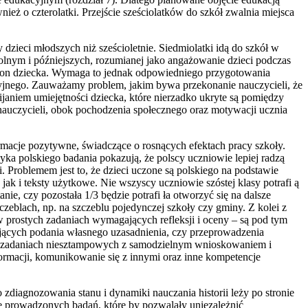
ż o czterolatki. Przejście sześciolatków do szkół zwalnia miejsca
zieci młodszych niż sześcioletnie. Siedmiolatki idą do szkół w
kolnym i późniejszych, rozumianej jako angażowanie dzieci podczas
stron dziecka. Wymaga to jednak odpowiedniego przygotowania
cyjnego. Zauważamy problem, jakim bywa przekonanie nauczycieli, że
janiem umiejętności dziecka, które nierzadko ukryte są pomiędzy
 nauczycieli, obok pochodzenia społecznego oraz motywacji ucznia
rmacje pozytywne, świadczące o rosnących efektach pracy szkoły.
yka polskiego badania pokazują, że polscy uczniowie lepiej radzą
. Problemem jest to, że dzieci uczone są polskiego na podstawie
jak i teksty użytkowe. Nie wszyscy uczniowie szóstej klasy potrafi ą
ie, czy pozostała 1/3 będzie potrafi ła otworzyć się na dalsze
eblach, np. na szczeblu pojedynczej szkoły czy gminy. Z kolei z
w prostych zadaniach wymagających refleksji i oceny – są pod tym
jących podania własnego uzasadnienia, czy przeprowadzenia
e w zadaniach niesztampowych z samodzielnym wnioskowaniem i
ormacji, komunikowanie się z innymi oraz inne kompetencje
zdiagnozowania stanu i dynamiki nauczania historii leży po stronie
nie prowadzonych badań, które by pozwalały uniezależnić