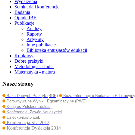
Wydarzenia
Seminaria i konferencje
Badania
Opinie IBE
Publikacje
Analizy
Raporty
Artykuły
Inne publikacje
Biblioteka entuzjastów edukacji
Konkursy
Dobre praktyki
Metodologia - studia
Matematyka - matura
Nasze strony
Baza Dobrych Praktyk (BDP)
Baza Informacji o Badaniach Edukacyjn
Porównywalne Wyniki Egzaminacyjne (PWE)
Kongres Polskiej Edukacji
Konferencja: Zawód Nauczyciel
Dziecko-nastolatek
Konferencja SLI 2012
Konferencja Dysleksja 2014