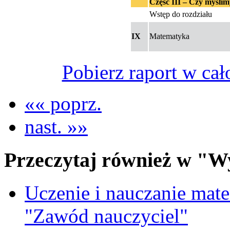
Część III – Czy myśli
Wstęp do rozdziału
IX
Matematyka
Pobierz raport w cał
«« poprz.
nast. »»
Przeczytaj również w "W
Uczenie i nauczanie matem
"Zawód nauczyciel"