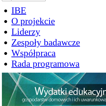
IBE
O projekcie
Liderzy
Zespoły badawcze
Współpraca
Rada programowa