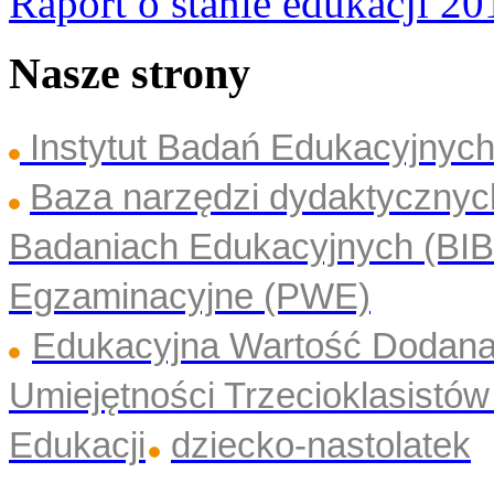
Raport o stanie edukacji 20
Nasze strony
Instytut Badań Edukacyjny
Baza narzędzi dydaktyczny
Badaniach Edukacyjnych (BI
Egzaminacyjne (PWE)
Edukacyjna Wartość Dodan
Umiejętności Trzecioklasistó
Edukacji
dziecko-nastolatek