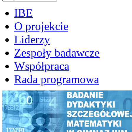
IBE
O projekcie
Liderzy
Zespoły badawcze
Współpraca
Rada programowa