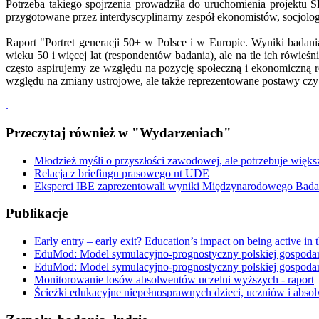
Potrzeba takiego spojrzenia prowadziła do uruchomienia projektu
przygotowane przez interdyscyplinarny zespół ekonomistów, socjolo
Raport "Portret generacji 50+ w Polsce i w Europie. Wyniki badan
wieku 50 i więcej lat (respondentów badania), ale na tle ich rówi
często aspirujemy ze względu na pozycję społeczną i ekonomiczną r
względu na zmiany ustrojowe, ale także reprezentowane postawy czy
.
Przeczytaj również w "Wydarzeniach"
Młodzież myśli o przyszłości zawodowej, ale potrzebuje więk
Relacja z briefingu prasowego nt UDE
Eksperci IBE zaprezentowali wyniki Międzynarodowego Bad
Publikacje
Early entry – early exit? Education’s impact on being active in
EduMod: Model symulacyjno-prognostyczny polskiej gospodar
EduMod: Model symulacyjno-prognostyczny polskiej gospodar
Monitorowanie losów absolwentów uczelni wyższych - raport
Ścieżki edukacyjne niepełnosprawnych dzieci, uczniów i absol