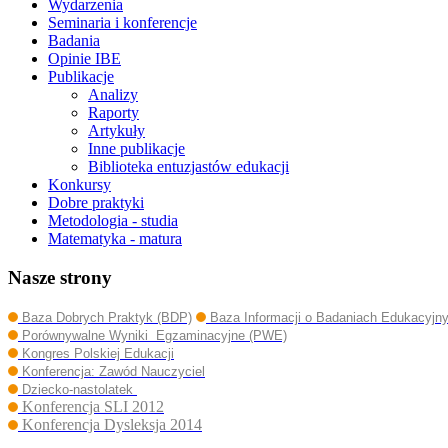
Wydarzenia
Seminaria i konferencje
Badania
Opinie IBE
Publikacje
Analizy
Raporty
Artykuły
Inne publikacje
Biblioteka entuzjastów edukacji
Konkursy
Dobre praktyki
Metodologia - studia
Matematyka - matura
Nasze strony
Baza Dobrych Praktyk (BDP)
Baza Informacji o Badaniach Edukacyjn
Porównywalne Wyniki Egzaminacyjne (PWE)
Kongres Polskiej Edukacji
Konferencja: Zawód Nauczyciel
Dziecko-nastolatek
Konferencja SLI 2012
Konferencja Dysleksja 2014