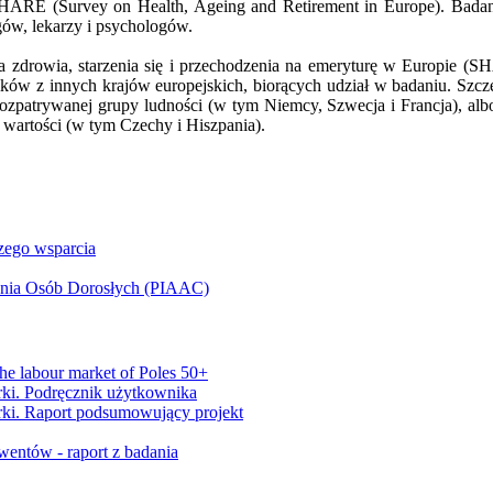
 SHARE (Survey on Health, Ageing and Retirement in Europe). Badani
gów, lekarzy i psychologów.
ia zdrowia, starzenia się i przechodzenia na emeryturę w Europie 
eśników z innych krajów europejskich, biorących udział w badaniu. Sz
ozpatrywanej grupy ludności (w tym Niemcy, Szwecja i Francja), alb
 wartości (w tym Czechy i Hiszpania).
szego wsparcia
ania Osób Dorosłych (PIAAC)
 the labour market of Poles 50+
ki. Podręcznik użytkownika
ki. Raport podsumowujący projekt
wentów - raport z badania