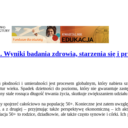
e. Wyniki badania zdrowia, starzenia się i
 płodności i umieralności jest procesem globalnym, który nabiera
tur wieku. Spadek dzietności do poziomu, który nie gwarantuje zas
rony stale rosnąca długość trwania życia, skutkuje zwiększaniem udziału
 spojrzeć całościowo na populację 50+. Konieczne jest zatem uwzględn
ch, a z drugiej – przyjmując także perspektywę ekonomiczną – ich 
cja 50+ to rodzice, dziadkowie, ale także często synowie i córki. Ic