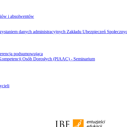
niów i absolwentów
ystaniem danych administracyjnych Zakładu Ubezpieczeń Społecznyc
ferencja podsumowująca
Kompetencji Osób Dorosłych (PIAAC) - Seminarium
ycieli