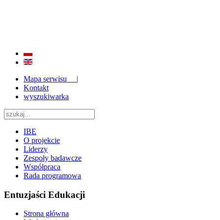
BADANIE JAKOŚCI I EFEKTYWNOŚCI EDUKACJI
ORAZ INSTYTUCJONALIZACJA ZAPLECZA BADAWCZEGO 2009 - 2015
Mapa serwisu |
Kontakt
wyszukiwarka
IBE
O projekcie
Liderzy
Zespoły badawcze
Współpraca
Rada programowa
Entuzjaści Edukacji
Strona główna