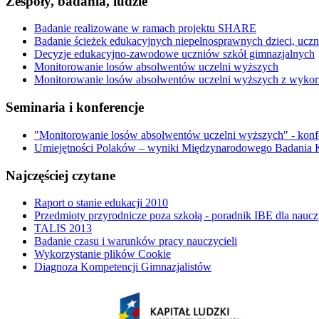
Zespoły, badania, ludzie
Badanie realizowane w ramach projektu SHARE
Badanie ścieżek edukacyjnych niepełnosprawnych dzieci, ucz
Decyzje edukacyjno-zawodowe uczniów szkół gimnazjalnych
Monitorowanie losów absolwentów uczelni wyższych
Monitorowanie losów absolwentów uczelni wyższych z wykorz
Seminaria i konferencje
"Monitorowanie losów absolwentów uczelni wyższych" - kon
Umiejętności Polaków – wyniki Międzynarodowego Badania 
Najczęściej czytane
Raport o stanie edukacji 2010
Przedmioty przyrodnicze poza szkołą - poradnik IBE dla naucz
TALIS 2013
Badanie czasu i warunków pracy nauczycieli
Wykorzystanie plików Cookie
Diagnoza Kompetencji Gimnazjalistów