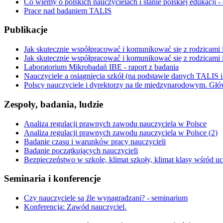
Co wiemy o polskich nauczycielach i stanie polskiej edukacji -
Prace nad badaniem TALIS
Publikacje
Jak skutecznie współpracować i komunikować się z rodzicami i
Jak skutecznie współpracować i komunikować się z rodzicami i 
Laboratorium Mikrobadań IBE - raport z badania
Nauczyciele a osiągnięcia szkół (na podstawie danych TALIS
Polscy nauczyciele i dyrektorzy na tle międzynarodowym. G
Zespoły, badania, ludzie
Analiza regulacji prawnych zawodu nauczyciela w Polsce
Analiza regulacji prawnych zawodu nauczyciela w Polsce (2)
Badanie czasu i warunków pracy nauczycieli
Badanie początkujących nauczycieli
Bezpieczeństwo w szkole, klimat szkoły, klimat klasy wśród 
Seminaria i konferencje
Czy nauczyciele są źle wynagradzani? - seminarium
Konferencja: Zawód nauczyciel.