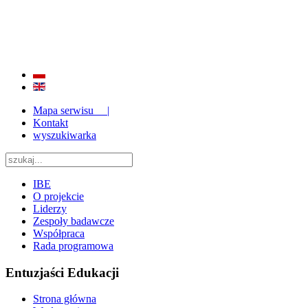
BADANIE JAKOŚCI I EFEKTYWNOŚCI EDUKACJI
ORAZ INSTYTUCJONALIZACJA ZAPLECZA BADAWCZEGO 2009 - 2015
Mapa serwisu |
Kontakt
wyszukiwarka
IBE
O projekcie
Liderzy
Zespoły badawcze
Współpraca
Rada programowa
Entuzjaści Edukacji
Strona główna