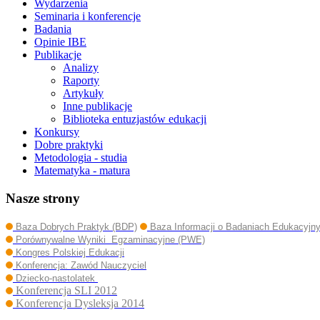
Wydarzenia
Seminaria i konferencje
Badania
Opinie IBE
Publikacje
Analizy
Raporty
Artykuły
Inne publikacje
Biblioteka entuzjastów edukacji
Konkursy
Dobre praktyki
Metodologia - studia
Matematyka - matura
Nasze strony
Baza Dobrych Praktyk (BDP)
Baza Informacji o Badaniach Edukacyjn
Porównywalne Wyniki Egzaminacyjne (PWE)
Kongres Polskiej Edukacji
Konferencja: Zawód Nauczyciel
Dziecko-nastolatek
Konferencja SLI 2012
Konferencja Dysleksja 2014