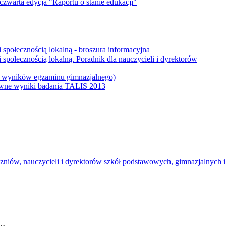
 czwarta edycja "Raportu o stanie edukacji"
 społecznością lokalną - broszura informacyjna
społecznością lokalną. Poradnik dla nauczycieli i dyrektorów
 i wyników egzaminu gimnazjalnego)
łówne wyniki badania TALIS 2013
uczniów, nauczycieli i dyrektorów szkół podstawowych, gimnazjalnych